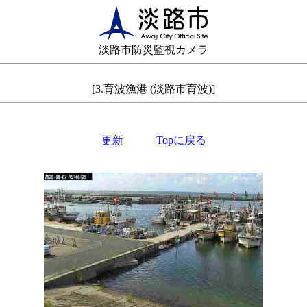
淡路市防災監視カメラ
[3.育波漁港 (淡路市育波)]
更新
Topに戻る